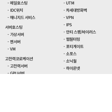
메일호스팅
UTM
IDC위치
차세대방화벽
매니지드 서비스
VPN
IPS
서버호스팅
안티 스팸/바이러스
가상서버
웹필터링
젠서버
포티게이트
VM
소포스
고전력코로케이션
소닉월
고전력서버
하이온넷
GPU서버
통합보안소프트웨어
AI서버
DLP
딥러닝서버
출력물보안
머신러닝
정보유출방지
데이터수집
문서백업
H-IDC