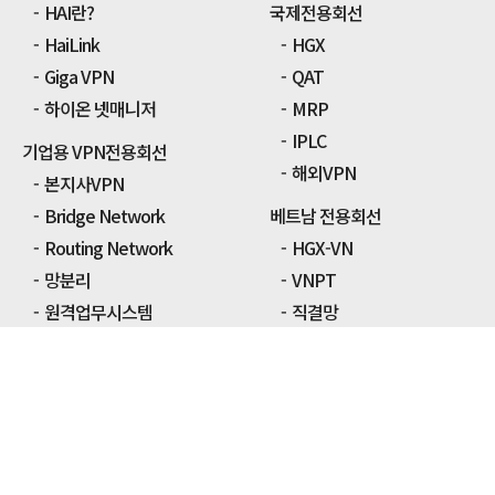
HAI란?
국제전용회선
HaiLink
HGX
Giga VPN
QAT
하이온 넷매니저
MRP
IPLC
기업용 VPN전용회선
해외VPN
본지사VPN
Bridge Network
베트남 전용회선
Routing Network
HGX-VN
망분리
VNPT
원격업무시스템
직결망
보안관제
VFX
구성방법
나스공유
구성도
하이온베트남
학원
중국 전용회선
병원
HGX-CN