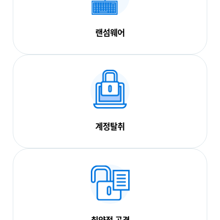
랜섬웨어
계정탈취
취약점 공격