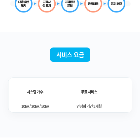
서비스 요금
시스템 개수
무료 서비스
10EA / 30EA / 50EA
안정화 기간 2개월
별