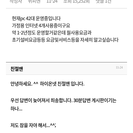
작성자
뷔피엔
11-24
조회 15,252회
댓글 1건
현재pc 42대 운영중입니다
가정용 인터넷 4개사용중이구요
약 1-2년정도 운영할거같은데 월사용요금과
초기설비요금등등 요금및서비스등을 자세히 알고싶습니다
친절맨
11-24
안녕하세요. ^^ 하이온넷 친절맨 입니다.
우선 답변이 늦어져서 죄송합니다. 30분답변 게시판이기는
하나...
저도 잠을 자야 해서...^^;