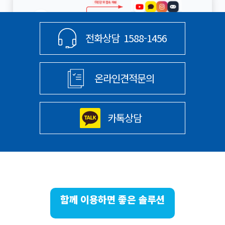
인강 외 접속 차단
TALK
인터넷 접속 OK
인터넷
전화상담
1588-1456
(WAN)
인강 접속 OK
학원망 영역
(LAN, 내부망)
온라인견적문의
방화벽
(UTM)
L2 스위치
L2 POE 스위치
카톡상담
무선망 AP
직원 기기
학생 기기
업무망
학생망
(Phone, Pad)
(Phone, Pad)
함께 이용하면 좋은 솔루션