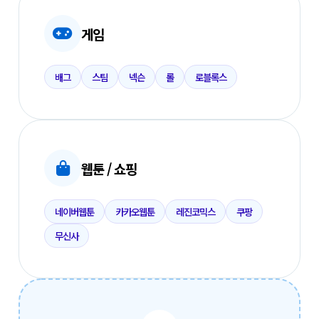
게임
배그
스팀
넥슨
롤
로블록스
웹툰 / 쇼핑
네이버웹툰
카카오웹툰
레진코믹스
쿠팡
무신사