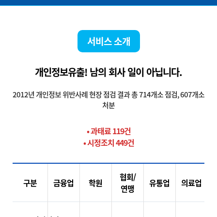
서비스 소개
개인정보유출! 남의 회사 일이 아닙니다.
2012년 개인정보 위반사례 현장 점검 결과 총 714개소 점검, 607개소
처분
• 과태료 119건
• 시정조치 449건
협회/
구분
금융업
학원
유통업
의료업
연맹