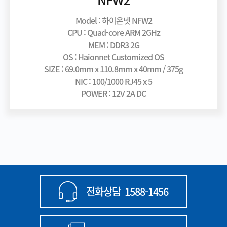
Model : 하이온넷 NFW2
CPU : Quad-core ARM 2GHz
MEM : DDR3 2G
OS : Haionnet Customized OS
SIZE : 69.0mm x 110.8mm x 40mm / 375g
NIC : 100/1000 RJ45 x 5
POWER : 12V 2A DC
전화상담
1588-1456