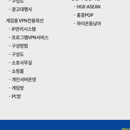
구성도
HGX-ASEAN
광고대행사
홍콩POP
게임용 VPN전용회선
하이온동남아
IP관리시스템
프로그램VPN서비스
구성방법
구성도
소호사무실
쇼핑몰
개인서버운영
게임방
PC방