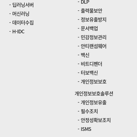
DLP
딥러닝서버
출력물보안
머신러닝
정보유출방지
데이터수집
문서백업
H-IDC
민감정보관리
안티랜섬웨어
백신
비트디펜더
터보백신
개인정보보호
개인정보보호솔루션
개인정보유출
필수조치
안정성확보조치
ISMS