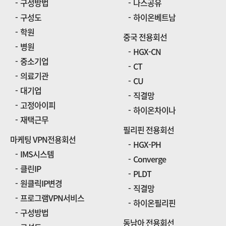
구성방법
나스공유
구성도
하이온베트남
학원
중국 전용회선
병원
HGX-CN
중소기업
CT
의료기관
CU
대기업
직결망
고정아이피
하이온차이나
재택근무
필리핀 전용회선
마케팅 VPN전용회선
HGX-PH
IMS시스템
Converge
클린IP
PLDT
원클릭IP변경
직결망
프로그램VPN서비스
하이온필리핀
구성방법
동남아 전용회선