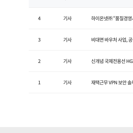
4
기사
하이온넷㈜ “품질경영시
3
기사
비대면 바우처 사업, 공
2
기사
신개념 국제전용선 HG
1
기사
재택근무 VPN 보안 솔