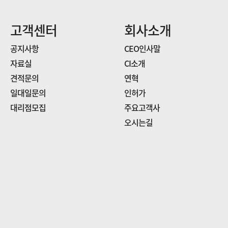
고객센터
회사소개
공지사항
CEO인사말
자료실
CI소개
견적문의
연혁
일대일문의
인허가
대리점모집
주요고객사
오시는길