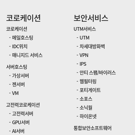
코로케이션
보안서비스
코로케이션
UTM서비스
메일호스팅
UTM
IDC위치
차세대방화벽
매니지드 서비스
VPN
IPS
서버호스팅
안티 스팸/바이러스
가상서버
웹필터링
젠서버
포티게이트
VM
소포스
고전력코로케이션
소닉월
고전력서버
하이온넷
GPU서버
통합보안소프트웨어
AI서버