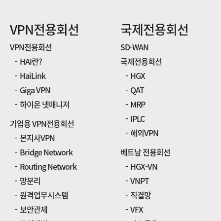
VPN전용회선
국제전용회선
VPN전용회선
SD-WAN
HAI란?
국제전용회선
HaiLink
HGX
Giga VPN
QAT
하이온 넷매니저
MRP
IPLC
기업용 VPN전용회선
해외VPN
본지사VPN
Bridge Network
베트남 전용회선
Routing Network
HGX-VN
망분리
VNPT
원격업무시스템
직결망
보안관제
VFX