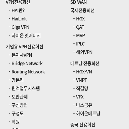
VPN전용회선
SD-WAN
HAI란?
국제전용회선
HaiLink
HGX
Giga VPN
QAT
하이온 넷매니저
MRP
IPLC
기업용 VPN전용회선
해외VPN
본지사VPN
Bridge Network
베트남 전용회선
Routing Network
HGX-VN
망분리
VNPT
원격업무시스템
직결망
보안관제
VFX
구성방법
나스공유
구성도
하이온베트남
학원
중국 전용회선