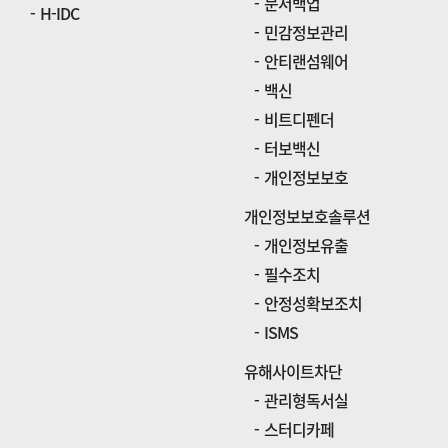
문서백업
H-IDC
민감정보관리
안티랜섬웨어
백신
비트디펜더
터보백신
개인정보보호
개인정보보호솔루션
개인정보유출
필수조치
안정성확보조치
ISMS
유해사이트차단
관리형독서실
스터디카페