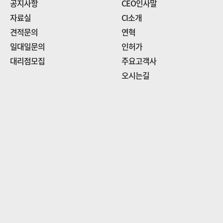
공지사항
CEO인사말
자료실
CI소개
견적문의
연혁
일대일문의
인허가
대리점모집
주요고객사
오시는길