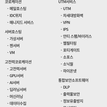
코로케이션
UTM서비스
메일호스팅
UTM
IDC위치
차세대방화벽
매니지드 서비스
VPN
IPS
서버호스팅
안티 스팸/바이러스
가상서버
웹필터링
젠서버
포티게이트
VM
소포스
고전력코로케이션
소닉월
고전력서버
하이온넷
GPU서버
통합보안소프트웨어
AI서버
DLP
딥러닝서버
출력물보안
머신러닝
정보유출방지
데이터수집