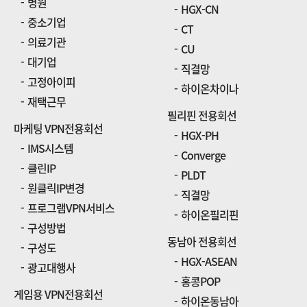
병원
HGX-CN
중소기업
CT
의료기관
CU
대기업
직결망
고정아이피
하이온차이나
재택근무
필리핀 전용회선
마케팅 VPN전용회선
HGX-PH
IMS시스템
Converge
클린IP
PLDT
원클릭IP변경
직결망
프로그램VPN서비스
하이온필리핀
구성방법
동남아 전용회선
구성도
HGX-ASEAN
광고대행사
홍콩POP
게임용 VPN전용회선
하이온동남아