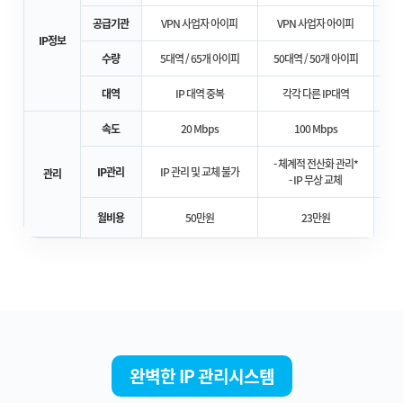
공급기관
VPN 사업자 아이피
VPN 사업자 아이피
IP정보
수량
5대역 / 65개 아이피
50대역 / 50개 아이피
50
대역
IP 대역 중복
각각 다른 IP대역
속도
20 Mbps
100 Mbps
- 체계적 전산화 관리*
IP관리
IP 관리 및 교체 불가
전
관리
- IP 무상 교체
6
월비용
50만원
23만원
완벽한 IP 관리시스템