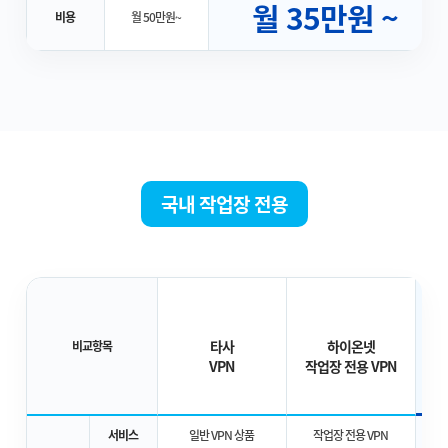
월 35만원 ~
비용
월 50만원~
국내 작업장 전용
타사
하이온넷
비교항목
VPN
작업장 전용 VPN
K
서비스
일반 VPN 상품
작업장 전용 VPN
작업