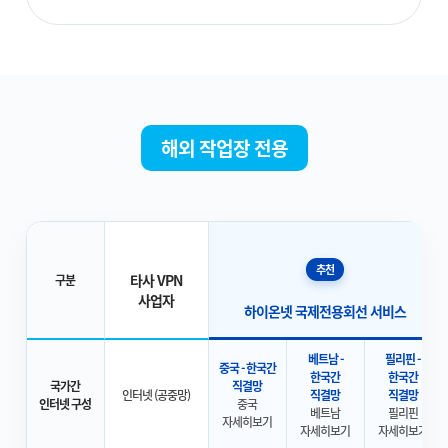
해외 작업장 전용
추천
타사 VPN
구분
사업자
하이온넷 국제전용회선 서비스
베트남 -
필리핀 -
중국 - 한국간
한국간
한국간
국가간
직결망
인터넷 (공중망)
직결망
직결망
인터넷 구성
중국
베트남
필리핀
자세히보기
자세히보기
자세히보기