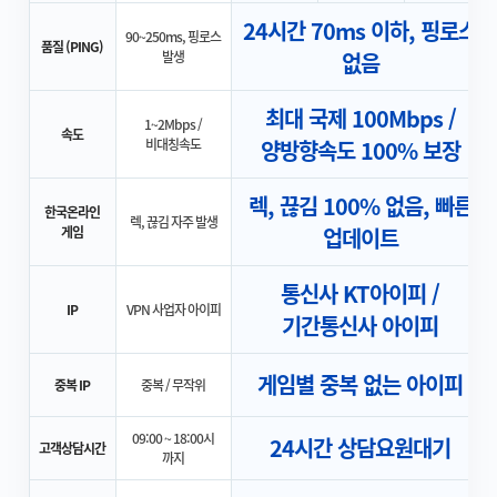
24시간 70ms 이하, 핑로스
90~250ms, 핑로스
품질 (PING)
발생
없음
최대 국제 100Mbps /
1~2Mbps /
속도
비대칭속도
양방향속도 100% 보장
렉, 끊김 100% 없음, 빠른
한국온라인
렉, 끊김 자주 발생
게임
업데이트
통신사 KT아이피 /
IP
VPN 사업자 아이피
기간통신사 아이피
게임별 중복 없는 아이피
중복 IP
중복 / 무작위
09:00 ~ 18:00시
24시간 상담요원대기
고객상담시간
까지