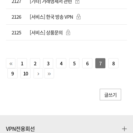
2127
[기타] 거래명세서 관련
2126
[서비스] 한국 방송 VPN
2125
[서비스] 상품문의
1
2
3
4
5
6
7
8
9
10
글쓰기
VPN전용회선