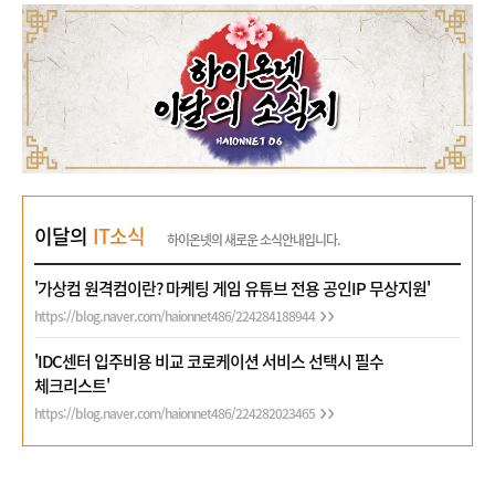
이달의
IT소식
하이온넷의 새로운 소식안내입니다.
'가상컴 원격컴이란? 마케팅 게임 유튜브 전용 공인IP 무상지원'
https://blog.naver.com/haionnet486/224284188944
'IDC센터 입주비용 비교 코로케이션 서비스 선택시 필수
체크리스트'
https://blog.naver.com/haionnet486/224282023465